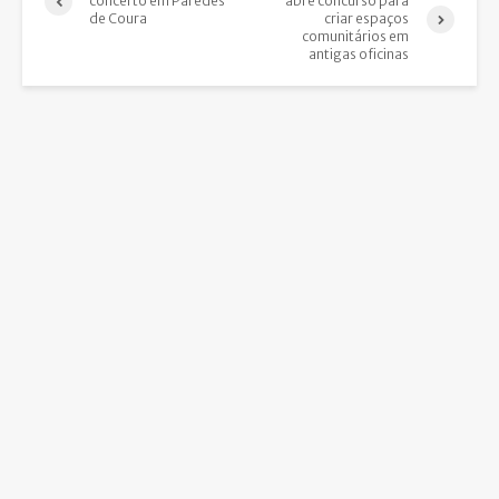
concerto em Paredes
abre concurso para
de Coura
criar espaços
comunitários em
antigas oficinas