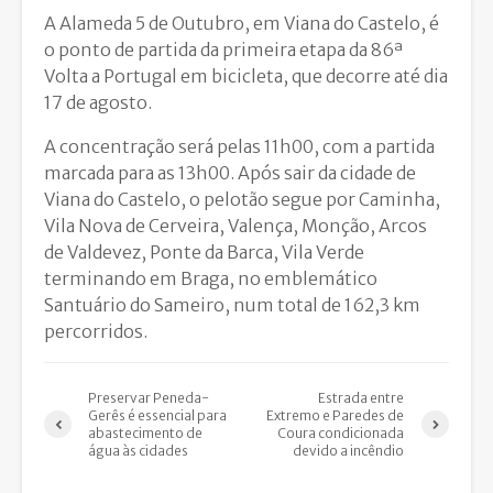
A Alameda 5 de Outubro, em Viana do Castelo, é
o ponto de partida da primeira etapa da 86ª
Volta a Portugal em bicicleta, que decorre até dia
17 de agosto.
A concentração será pelas 11h00, com a partida
marcada para as 13h00. Após sair da cidade de
Viana do Castelo, o pelotão segue por Caminha,
Vila Nova de Cerveira, Valença, Monção, Arcos
de Valdevez, Ponte da Barca, Vila Verde
terminando em Braga, no emblemático
Santuário do Sameiro, num total de 162,3 km
percorridos.
Preservar Peneda-
Estrada entre
Gerês é essencial para
Extremo e Paredes de
abastecimento de
Coura condicionada
água às cidades
devido a incêndio