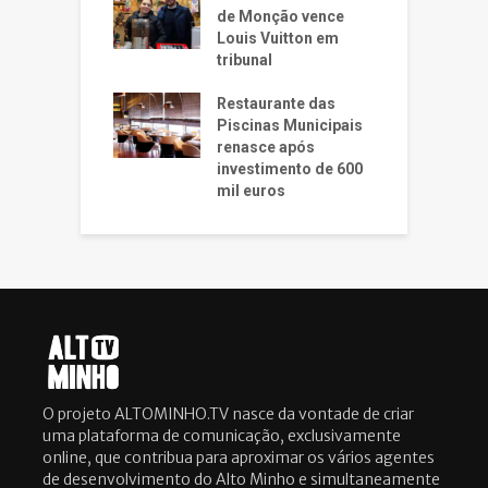
de Monção vence
Louis Vuitton em
tribunal
Restaurante das
Piscinas Municipais
renasce após
investimento de 600
mil euros
O projeto ALTOMINHO.TV nasce da vontade de criar
uma plataforma de comunicação, exclusivamente
online, que contribua para aproximar os vários agentes
de desenvolvimento do Alto Minho e simultaneamente