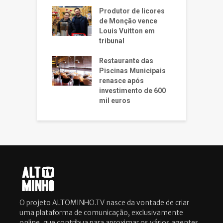
Produtor de licores
de Monção vence
Louis Vuitton em
tribunal
Restaurante das
Piscinas Municipais
renasce após
investimento de 600
mil euros
O projeto ALTOMINHO.TV nasce da vontade de criar
uma plataforma de comunicação, exclusivamente
online, que contribua para aproximar os vários agentes