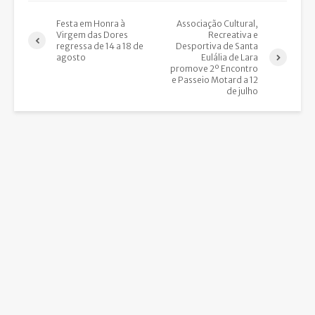
Festa em Honra à
Associação Cultural,
Virgem das Dores
Recreativa e
regressa de 14 a 18 de
Desportiva de Santa
agosto
Eulália de Lara
promove 2º Encontro
e Passeio Motard a 12
de julho