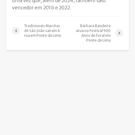
uma vez que, além de 2024, também saiu
vencedor em 2016 e 2022.
Tradicionais Marchas
Bárbara Bandeira
de São João saíram à
atua no Festival 900
rua em Ponte de Lima
Anos de Foral em
Ponte de Lima