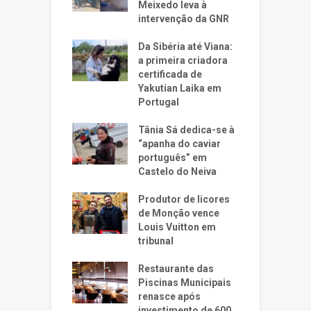
Meixedo leva à
intervenção da GNR
Da Sibéria até Viana:
a primeira criadora
certificada de
Yakutian Laika em
Portugal
Tânia Sá dedica-se à
“apanha do caviar
português” em
Castelo do Neiva
Produtor de licores
de Monção vence
Louis Vuitton em
tribunal
Restaurante das
Piscinas Municipais
renasce após
investimento de 600