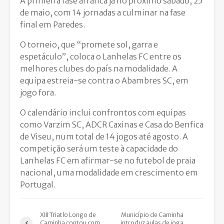
A primeira fase arranca já no próximo sábado, 25
de maio, com 14 jornadas a culminar na fase
final em Paredes.
O torneio, que “promete sol, garra e
espetáculo”, coloca o Lanhelas FC entre os
melhores clubes do país na modalidade. A
equipa estreia-se contra o Abambres SC, em
jogo fora.
O calendário inclui confrontos com equipas
como Varzim SC, ADCR Caxinas e Casa do Benfica
de Viseu, num total de 14 jogos até agosto. A
competição será um teste à capacidade do
Lanhelas FC em afirmar-se no futebol de praia
nacional, uma modalidade em crescimento em
Portugal.
XIII Triatlo Longo de
Município de Caminha
Caminha contou com
introduz aulas de ioga