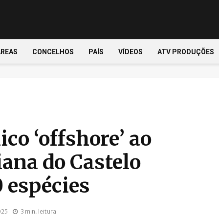
ÁREAS
CONCELHOS
PAÍS
VÍDEOS
ATV PRODUÇÕES
ico ‘offshore’ ao
iana do Castelo
0 espécies
025
3 min. leitura