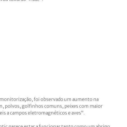
monitorização, foi observado um aumento na
on, polvos, golfinhos comuns, peixes com maior
eis a campos eletromagnéticos e aves”.
ntic parece estar a funcionar tanto como um abrigo