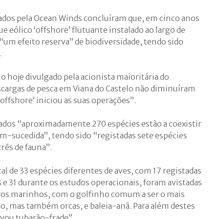
ados pela Ocean Winds concluíram que, em cinco anos
 eólico ‘offshore’ flutuante instalado ao largo de
r “um efeito reserva” de biodiversidade, tendo sido
.
 hoje divulgado pela acionista maioritária do
escargas de pesca em Viana do Castelo não diminuíram
‘offshore’ iniciou as suas operações”.
ados “aproximadamente 270 espécies estão a coexistir
m-sucedida”, tendo sido “registadas sete espécies
três de fauna”.
l de 33 espécies diferentes de aves, com 17 registadas
s e 31 durante os estudos operacionais, foram avistadas
ros marinhos, com o golfinho comum a ser o mais
, mas também orcas, e baleia-anã. Para além destes
vou tubarão-frade”.