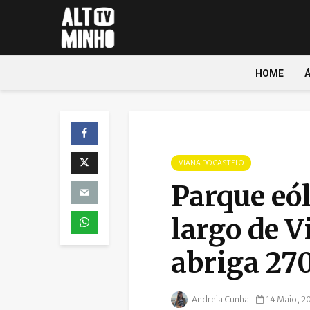
HOME
VIANA DO CASTELO
Parque eól
largo de V
abriga 27
Andreia Cunha
14 Maio, 2