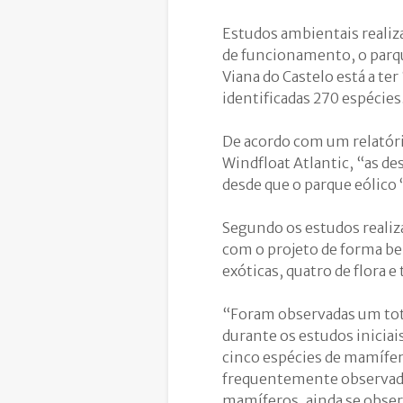
Estudos ambientais realiz
de funcionamento, o parque
Viana do Castelo está a te
identificadas 270 espécies
De acordo com um relatório
Windfloat Atlantic, “as d
desde que o parque eólico 
Segundo os estudos realiz
com o projeto de forma be
exóticas, quatro de flora e 
“Foram observadas um tota
durante os estudos iniciai
cinco espécies de mamífe
frequentemente observado
mamíferos, ainda se obser