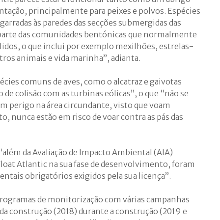
tação, principalmente para peixes e polvos. Espécies
agarradas às paredes das secções submergidas das
 parte das comunidades bentónicas que normalmente
idos, o que inclui por exemplo mexilhões, estrelas-
ros animais e vida marinha”, adianta.
cies comuns de aves, como o alcatraz e gaivotas
 de colisão com as turbinas eólicas”, o que “não se
em perigo na área circundante, visto que voam
o, nunca estão em risco de voar contra as pás das
“além da Avaliação de Impacto Ambiental (AIA)
loat Atlantic na sua fase de desenvolvimento, foram
entais obrigatórios exigidos pela sua licença”.
 programas de monitorização com várias campanhas
 da construção (2018) durante a construção (2019 e