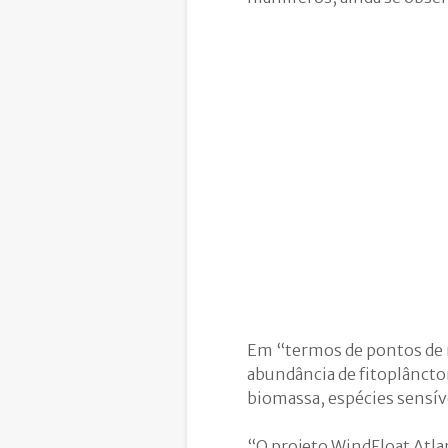
Em “termos de pontos de 
abundância de fitoplânct
biomassa, espécies sensív
“O projeto WindFloat Atla