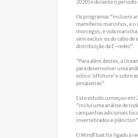
2020) e durante o período
Os programas “incluem ar
mamíferos marinhos, e o 
morcegos, e vida marinha 
sem excluir os do cabo de 
distribuição da E-redes”.
“Para além destes, a Ocea
para desenvolver uma anál
eólico ‘offshore’ e sobre 
pesqueiras”.
Este estudo começou em 20
“inclui uma análise de tod
campanhas adicionais foc
invertebrados e plâncton”
O WindFloat foi ligado à r