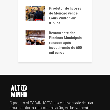
Produtor de licores
de Monção vence
Louis Vuitton em
tribunal
Restaurante das
Piscinas Municipais
renasce após
investimento de 600
mil euros
O projeto ALTOMINHO.TV nasce da vontade de criar
uma plataforma de comunicação, exclusivamente