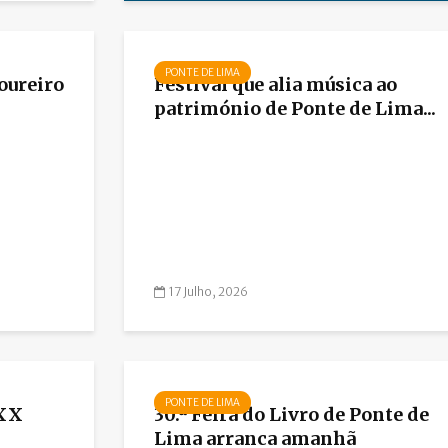
PONTE DE LIMA
oureiro
Festival que alia música ao
património de Ponte de Lima...
17 Julho, 2026
PONTE DE LIMA
XXX
30.ª Feira do Livro de Ponte de
Lima arranca amanhã