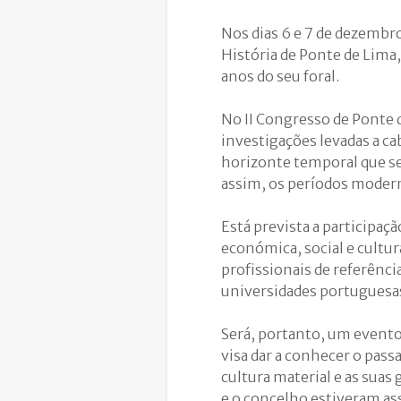
Nos dias 6 e 7 de dezembr
História de Ponte de Lima
anos do seu foral.
No II Congresso de Ponte 
investigações levadas a ca
horizonte temporal que se
assim, os períodos mode
Está prevista a participação
económica, social e cultur
profissionais de referência
universidades portuguesas
Será, portanto, um evento 
visa dar a conhecer o pass
cultura material e as suas
e o concelho estiveram as