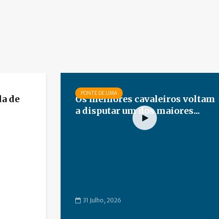
PONTE DE LIMA
da de
Os melhores cavaleiros voltam
a disputar um dos maiores...
31 Julho, 2026