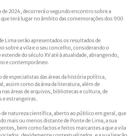
o de 2024, decorrerá o segundo encontro sobre a
, que terá lugar no âmbito das comemorações dos 900
de Lima serão apresentados os resultados de
bo sobre a vila e o seu concelho, considerando o
 estende do século XV até à atualidade, abrangendo,
rno e contemporâneo.
 de especialistas das áreas da história política,
al, assim como da área da literatura, além de
 nas áreas de arquivos, bibliotecas e cultura, de
 e estrangeiras.
de natureza científica, aberto ao público em geral, que
ado mais ou menos distante de Ponte de Lima, a sua
 gentes, bem como factos e feitos marcantes a que a vila
sociados, devidamente contextualizados, e a sua ligação