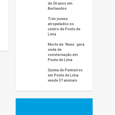
de 26 anos em
Bertiandos
Três jovens
atropelados no
centro de Ponte de
Lima
Morte de ´Neno` gera
onda de
consternação em
Ponte de Lima
Quinta de Pentieiros
em Ponte de Lima
vende 37 animais