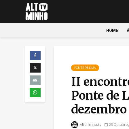
HOME
PONTE DE LIMA
II encontr
Ponte de L
dezembro
Altominho.tv
23 Outubro