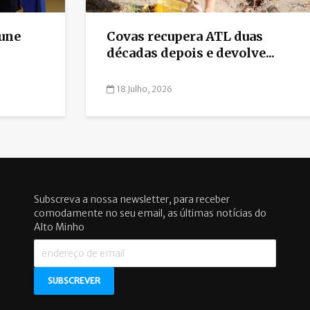
une
Covas recupera ATL duas
décadas depois e devolve...
18 Julho, 2026
Subscreva a nossa newsletter, para receber
comodamente no seu email, as últimas notícias do
Alto Minho