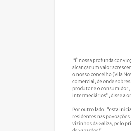
“É nossa profunda convic
alcançar um valor acresce
o nosso concelho (Vila No
comercial, de onde sobressa
produtor e o consumidor, 
intermediários”, disse a o
Por outro lado, “esta inic
residentes nas povoações 
vizinhos da Galiza, pelo pr
de Sapardos)”.