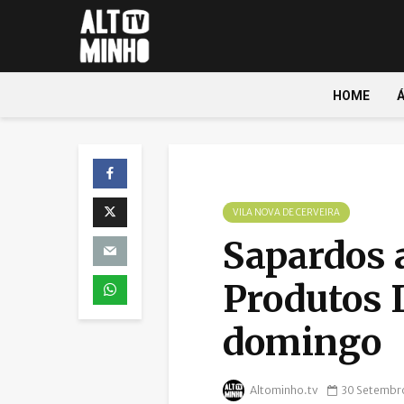
HOME
VILA NOVA DE CERVEIRA
Sapardos 
Produtos 
domingo
Altominho.tv
30 Setembr