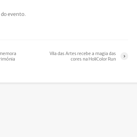
o do evento.
comemora
Vila das Artes recebe a magia das
rimónia
cores na HoliColor Run