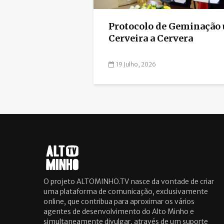
Protocolo de Geminação 
Cerveira a Cervera
19 Julho, 2026
O projeto ALTOMINHO.TV nasce da vontade de criar
uma plataforma de comunicação, exclusivamente
online, que contribua para aproximar os vários
agentes de desenvolvimento do Alto Minho e
simultaneamente divulgar, através de um suporte