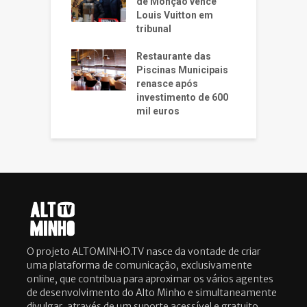
de Monção vence
Louis Vuitton em
tribunal
Restaurante das
Piscinas Municipais
renasce após
investimento de 600
mil euros
O projeto ALTOMINHO.TV nasce da vontade de criar
uma plataforma de comunicação, exclusivamente
online, que contribua para aproximar os vários agentes
de desenvolvimento do Alto Minho e simultaneamente
divulgar, através de um suporte acessível e gratuito,