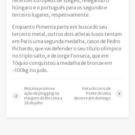
recentes Europeus de Szeged, relegando o
húngaro e o português para os segundo e
terceiro lugares, respetivamente.
Enquanto Pimenta parte em busca do seu
terceiro metal, outros dois atletas lusos tentam
em Paris uma segunda medalha, casos de Pedro
Pichardo, que vai defender o seu título olímpico
no triplo salto, e de Jorge Fonseca, que em
Tóquio conquistou a medalha de bronze em
-100kg no judo.
MoLima promove
Feira do Livro de
ação de plogging na
Ponte de Lima
margem do Rio Lima a
decorre até domingo
28 de julho