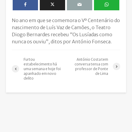
No ano em que se comemora o Vº Centenário do
nascimento de Luís Vaz de Camões, o Teatro
Diogo Bernardes recebeu “Os Lusíadas como
nunca os ouviu”, ditos por António Fonseca.
Furtou
António Costa tem
estabelecimento há
conversa tensa com
uma semana e hoje foi
professor de Ponte
apanhado em novo
de Lima
delito