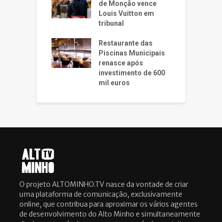
de Monção vence
Louis Vuitton em
tribunal
Restaurante das
Piscinas Municipais
renasce após
investimento de 600
mil euros
O projeto ALTOMINHO.TV nasce da vontade de criar
uma plataforma de comunicação, exclusivamente
online, que contribua para aproximar os vários agentes
de desenvolvimento do Alto Minho e simultaneamente