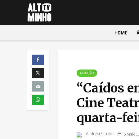
HOME
MONÇÃO
“Caídos e
Cine Teatr
quarta-fei
Andreia Ferreira
15 Maio, 