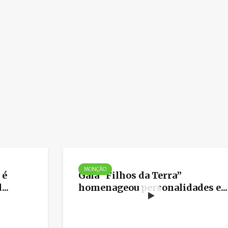
MONÇÃO
 é
Gala “Filhos da Terra”
..
homenageou personalidades e...