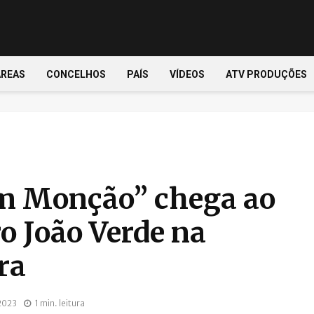
ÁREAS
CONCELHOS
PAÍS
VÍDEOS
ATV PRODUÇÕES
m Monção” chega ao
o João Verde na
ra
2023
1 min. leitura