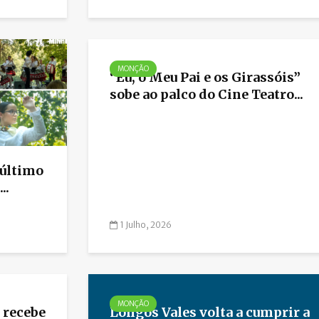
MONÇÃO
“Eu, o Meu Pai e os Girassóis”
sobe ao palco do Cine Teatro...
último
..
1 Julho, 2026
MONÇÃO
 recebe
Longos Vales volta a cumprir a