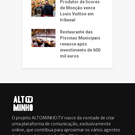
Produtor de licores
de Monção vence
Louis Vuitton em
tribunal
Restaurante das
Piscinas Municipais
renasce após
investimento de 600
mil euros
O projeto ALTOMINHO.TV nasce da vontade de criar
uma plataforma de comunicação, exclusivamente
online, que contribua para aproximar os vários agentes