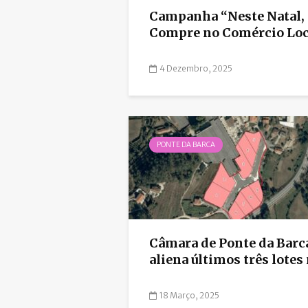
Campanha “Neste Natal,
Compre no Comércio Loca
4 Dezembro, 2025
PONTE DA BARCA
Câmara de Ponte da Barc
aliena últimos três lotes n
18 Março, 2025