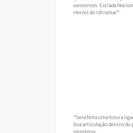
existentes: Estrada Nacion
Heróis do Ultramar”.
“Será feita uma futura lig
boa articulação dentro do 
imprensa.