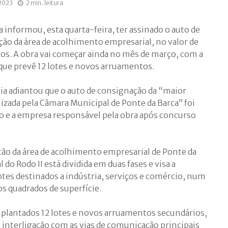
 2023
2 min. leitura
 informou, esta quarta-feira, ter assinado o auto de
ção da área de acolhimento empresarial, no valor de
ros. A obra vai começar ainda no mês de março, com a
 que prevê 12 lotes e novos arruamentos.
a adiantou que o auto de consignação da “maior
izada pela Câmara Municipal de Ponte da Barca” foi
o e a empresa responsável pela obra após concurso
ção da área de acolhimento empresarial de Ponte da
l do
Rodo
II está dividida em duas fases e visa a
otes destinados a indústria, serviços e comércio, num
 quadrados de superfície.
mplantados 12 lotes e novos arruamentos secundários,
a interligação com as vias de comunicação principais