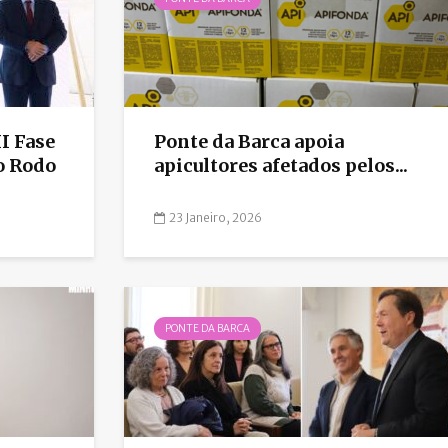
I Fase
Ponte da Barca apoia
o Rodo
apicultores afetados pelos...
23 Janeiro, 2026
PONTE DA BARCA