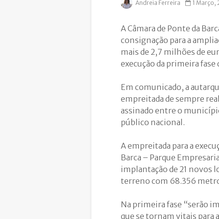
Andreia Ferreira
1 Março,
A Câmara de Ponte da Barca
consignação
para a amplia
mais de 2,7 milhões de eu
execução da primeira fase
Em comunicado, a autarqui
empreitada de sempre real
assinado entre o municípi
público nacional.
A empreitada para a execu
Barca – Parque Empresaria
implantação de 21 novos l
terreno com 68.356 metros
Na primeira fase “serão i
que se tornam vitais para 