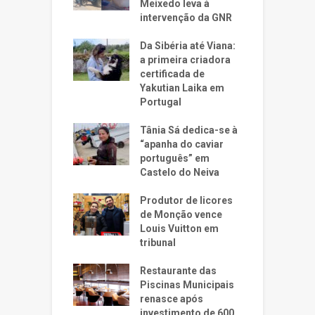
Meixedo leva à
intervenção da GNR
Da Sibéria até Viana:
a primeira criadora
certificada de
Yakutian Laika em
Portugal
Tânia Sá dedica-se à
“apanha do caviar
português” em
Castelo do Neiva
Produtor de licores
de Monção vence
Louis Vuitton em
tribunal
Restaurante das
Piscinas Municipais
renasce após
investimento de 600