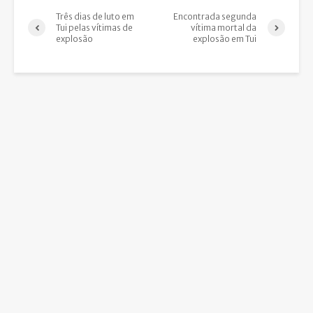
Três dias de luto em
Encontrada segunda
Tui pelas vítimas de
vítima mortal da
explosão
explosão em Tui