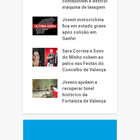
combustível e destrói
máquina de lavagem
Jovem motociclista
fica em estado grave
após colisão em
Ganfei
Sara Correia e Sons
do Minho sobem ao
palco nas Festas do
Concelho de Valença
Jovens ajudam a
recuperar túnel
histórico da
Fortaleza de Valença