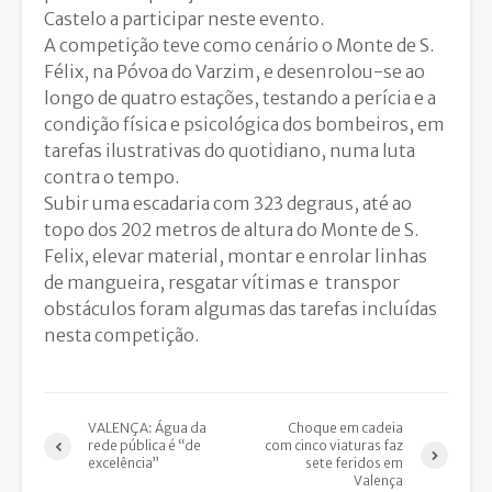
Castelo a participar neste evento.
A competição teve como cenário o Monte de S.
Félix, na Póvoa do Varzim, e desenrolou-se ao
longo de quatro estações, testando a perícia e a
condição física e psicológica dos bombeiros, em
tarefas ilustrativas do quotidiano, numa luta
contra o tempo.
Subir uma escadaria com 323 degraus, até ao
topo dos 202 metros de altura do Monte de S.
Felix, elevar material, montar e enrolar linhas
de mangueira, resgatar vítimas e transpor
obstáculos foram algumas das tarefas incluídas
nesta competição.
VALENÇA: Água da
Choque em cadeia
rede pública é “de
com cinco viaturas faz
excelência”
sete feridos em
Valença