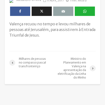
11 Abril, 2017
1 min. leitura
Valença recuou no tempo e levou milhares de
pessoas até Jerusalém, para assistirem à Entrada
Triunfal de Jesus.
Milhares de pessoas
Ministro do
no compasso pascal
Planeamento em
transfronteiriço
Valença na
apresentação da
eletrificação da Linha
do Minho