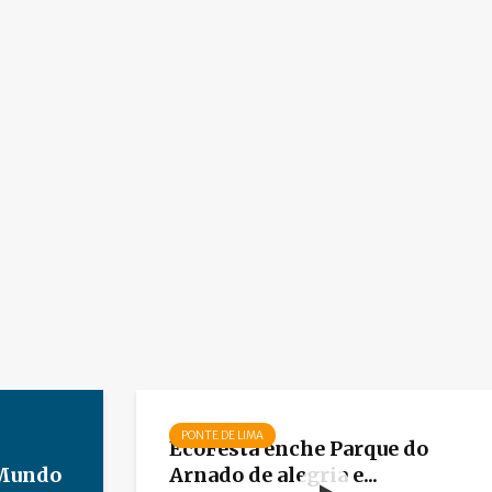
PONTE DE LIMA
EcoFesta enche Parque do
 Mundo
Arnado de alegria e...