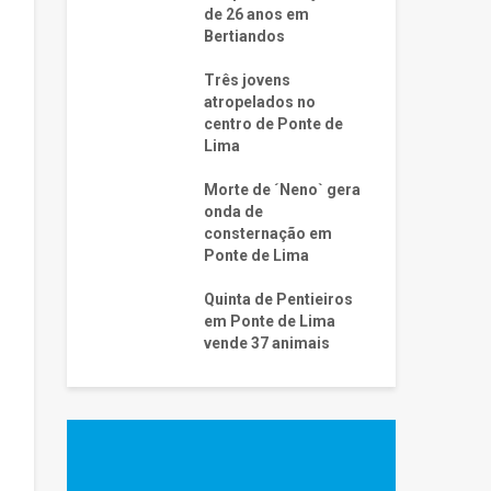
de 26 anos em
Bertiandos
Três jovens
atropelados no
centro de Ponte de
Lima
Morte de ´Neno` gera
onda de
consternação em
Ponte de Lima
Quinta de Pentieiros
em Ponte de Lima
vende 37 animais