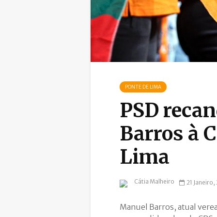
PONTE DE LIMA
PSD recan
Barros à 
Lima
Cátia Malheiro
21 Janeiro,
Manuel Barros, atual vere