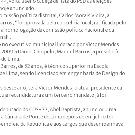
, volta a ser o cabeça de lista do PSD às eleições
 hoje anunciado.
issão política distrital, Carlos Morais Vieira, a
rros, “foi aprovada pela concelhia local, ratificada pelo
ara homologação da comissão política nacional e da
nal”.
o no executivo municipal liderado por Victor Mendes
2009 a Daniel Campelo, Manuel Barros já presidiu à
 de Lima.
arros, de 52 anos, é técnico superior na Escola
 de Lima, sendo licenciado em engenharia de Design do
as deste ano, terá Victor Mendes, o atual presidente da
uja recandidatura a um terceiro mandato já foi
-deputado do CDS-PP, Abel Baptista, anunciou uma
à Câmara de Ponte de Lima depois de em julho ter
sembleia da República e aos cargos que desempenhava