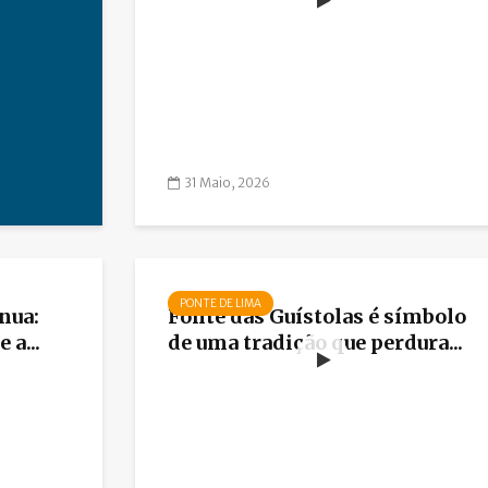
31 Maio, 2026
PONTE DE LIMA
nua:
Fonte das Guístolas é símbolo
 a...
de uma tradição que perdura...