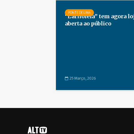
PONTE DE LIMA
“Larilolela” tem agora lo
aberta ao público
25 Março, 2026