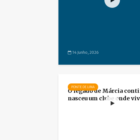
14 Junho, 2026
PONTE DE LIMA
O legado de Márcia conti
nasceu um clube onde vive