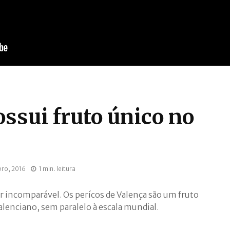
ssui fruto único no
ro, 2016
1 min. leitura
or incomparável. Os perícos de Valença são um fruto
enciano, sem paralelo à escala mundial.