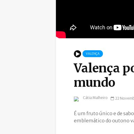
VALENÇA
Valença po
mundo
Cátia Malheiro
22 Novemb
É um fruto único e de sab
emblemático do outono val