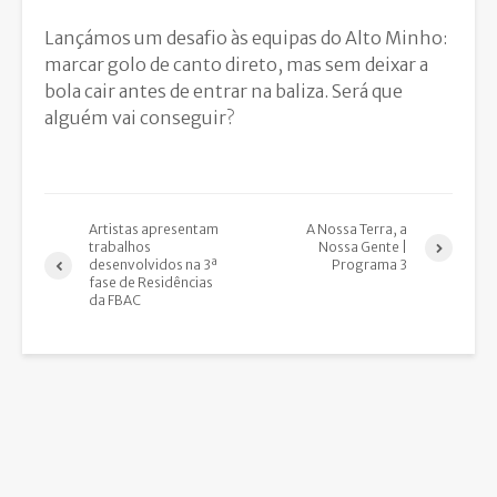
Lançámos um desafio às equipas do Alto Minho:
marcar golo de canto direto, mas sem deixar a
bola cair antes de entrar na baliza. Será que
alguém vai conseguir?
Artistas apresentam
A Nossa Terra, a
trabalhos
Nossa Gente |
desenvolvidos na 3ª
Programa 3
fase de Residências
da FBAC