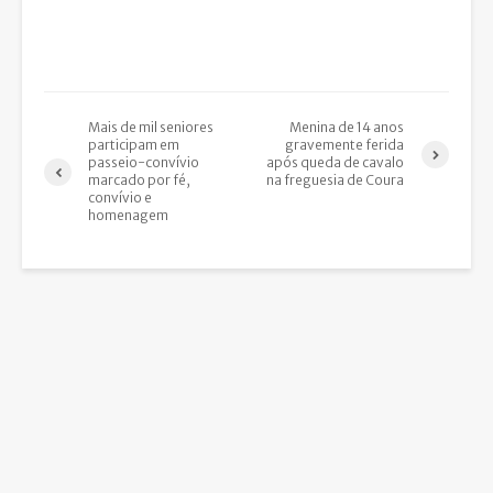
Mais de mil seniores
Menina de 14 anos
participam em
gravemente ferida
passeio-convívio
após queda de cavalo
marcado por fé,
na freguesia de Coura
convívio e
homenagem