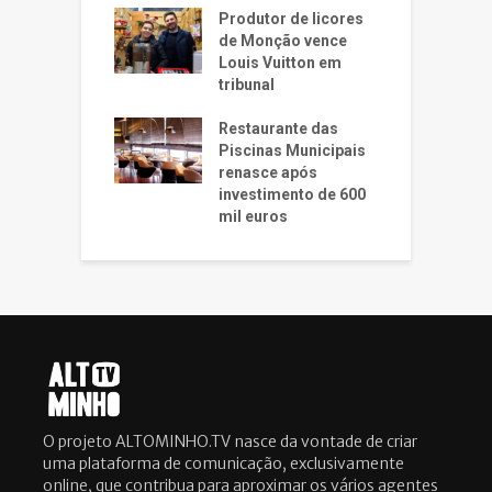
Produtor de licores
de Monção vence
Louis Vuitton em
tribunal
Restaurante das
Piscinas Municipais
renasce após
investimento de 600
mil euros
O projeto ALTOMINHO.TV nasce da vontade de criar
uma plataforma de comunicação, exclusivamente
online, que contribua para aproximar os vários agentes