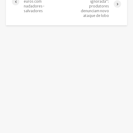
euros com
ignorada”:
nadadores-
produtores
salvadores
denunciam novo
ataque de lobo