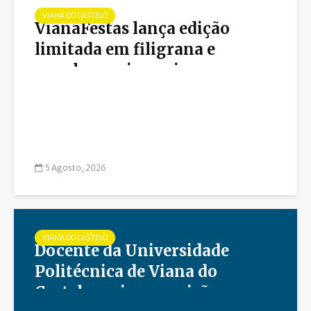
VIANA DO CASTELO
VianaFestas lança edição
limitada em filigrana e
envolve ourivesarias na
Romaria d’Agonia
5 Agosto, 2026
VIANA DO CASTELO
Docente da Universidade
Politécnica de Viana do
Castelo assina a revisão