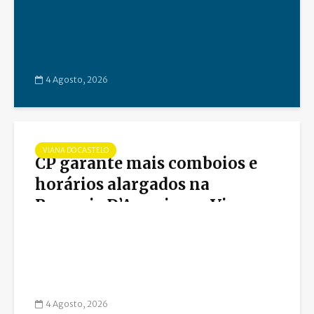
científica dos novos manuais
de Matemática
4 Agosto, 2026
VIANA DO CASTELO
CP garante mais comboios e
horários alargados na
Romaria D’Agonia em Viana
do Castelo
4 Agosto, 2026