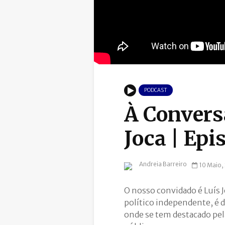
PODCAST
À Convers
Joca | Epi
Andreia Barreiro
10 Maio,
O nosso convidado é Luís J
político independente, é 
onde se tem destacado pela