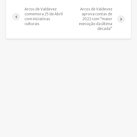
Arcos de Valdevez
Arcos de Valdevez
comemora 25 de Abril
aprova contas de
com iniciativas
2022 com “maior
culturais
execução da última
década”