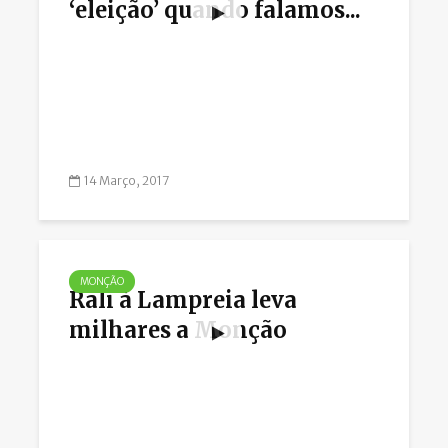
‘eleição’ quando falamos...
14 Março, 2017
MONÇÃO
Rali à Lampreia leva
milhares a Monção