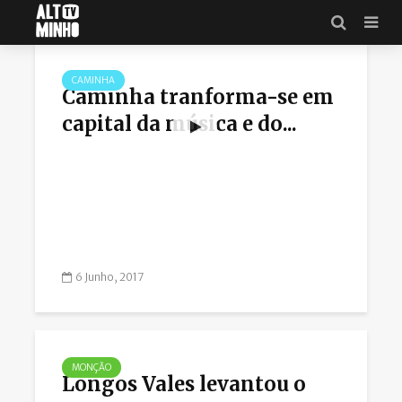
Lazer
CAMINHA
Caminha tranforma-se em
capital da música e do...
6 Junho, 2017
MONÇÃO
Longos Vales levantou o