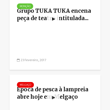
MONÇÃO
Grupo TUKA TUKA encena
peça de teatro intitulada...
23 Fevereiro, 2017
MELGAÇO
Época de pesca à lampreia
abre hoje em Melgaço