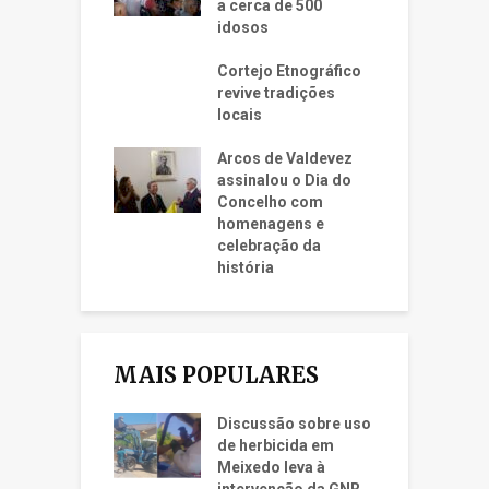
a cerca de 500
idosos
Cortejo Etnográfico
revive tradições
locais
Arcos de Valdevez
assinalou o Dia do
Concelho com
homenagens e
celebração da
história
MAIS POPULARES
Discussão sobre uso
de herbicida em
Meixedo leva à
intervenção da GNR