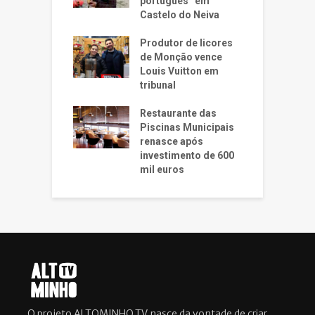
português” em
Castelo do Neiva
Produtor de licores
de Monção vence
Louis Vuitton em
tribunal
Restaurante das
Piscinas Municipais
renasce após
investimento de 600
mil euros
O projeto ALTOMINHO.TV nasce da vontade de criar