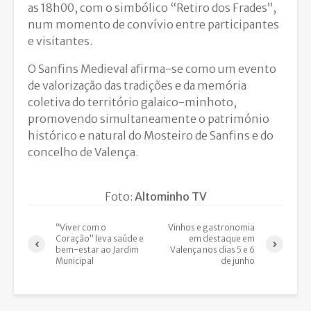
as 18h00, com o simbólico “Retiro dos Frades”,
num momento de convívio entre participantes
e visitantes.
O Sanfins Medieval afirma-se como um evento
de valorização das tradições e da memória
coletiva do território galaico-minhoto,
promovendo simultaneamente o património
histórico e natural do Mosteiro de Sanfins e do
concelho de Valença.
Foto:
Altominho TV
“Viver com o
Vinhos e gastronomia
Coração” leva saúde e
em destaque em
bem-estar ao Jardim
Valença nos dias 5 e 6
Municipal
de junho