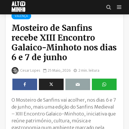
VALENÇA
Mosteiro de Sanfins
recebe XIII Encontro
Galaico-Minhoto nos dias
6 e 7 de junho
Cesar Lopes
25 Maio, 2026
2 min. leitura
O
Mosteiro de Sanfins
vai acolher, nos dias 6 e 7
de junho, mais uma edição do Sanfins Medieval
– XIII Encontro Galaico-Minhoto, iniciativa que
reúne património, cultura, música e
gastronomia num ambiente marcado pela