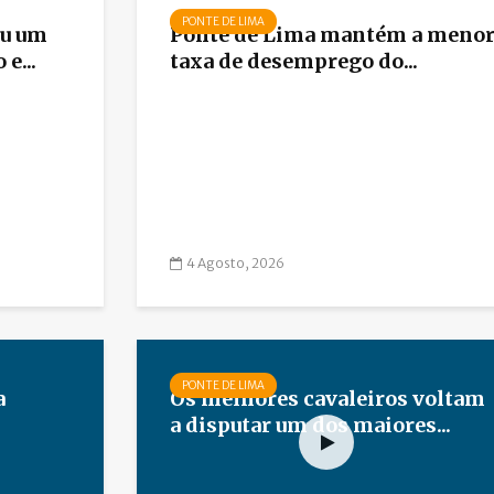
PONTE DE LIMA
ou um
Ponte de Lima mantém a meno
e...
taxa de desemprego do...
4 Agosto, 2026
PONTE DE LIMA
a
Os melhores cavaleiros voltam
a disputar um dos maiores...