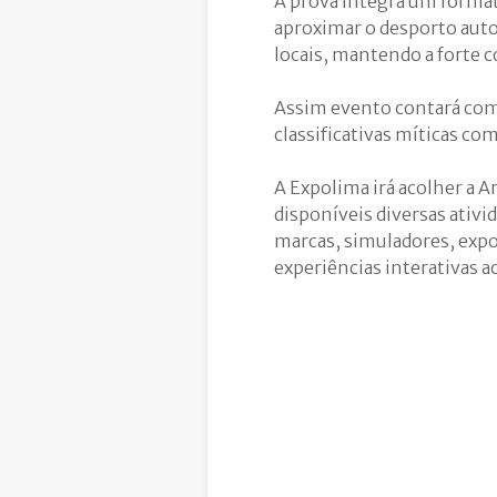
A prova integra um forma
aproximar o desporto auto
locais, mantendo a forte 
Assim evento contará com 
classificativas míticas com
A Expolima irá acolher a A
disponíveis diversas ativ
marcas, simuladores, expos
experiências interativas a