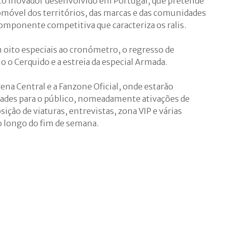
to inovador desenvolvido em Portugal, que pretende
móvel dos territórios, das marcas e das comunidades
componente competitiva que caracteriza os ralis.
oito especiais ao cronómetro, o regresso de
o o Cerquido e a estreia da especial Armada.
rena Central e a Fanzone Oficial, onde estarão
idades para o público, nomeadamente ativações de
ição de viaturas, entrevistas, zona VIP e várias
o longo do fim de semana.