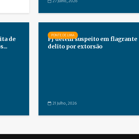
27 Julho, 2026
PONTE DE LIMA
ta de
PJ detém suspeito em flagrante
...
delito por extorsão
21 Julho, 2026