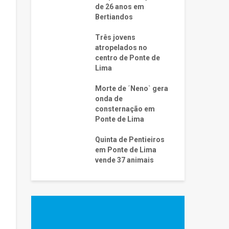
de 26 anos em
Bertiandos
Três jovens
atropelados no
centro de Ponte de
Lima
Morte de ´Neno` gera
onda de
consternação em
Ponte de Lima
Quinta de Pentieiros
em Ponte de Lima
vende 37 animais