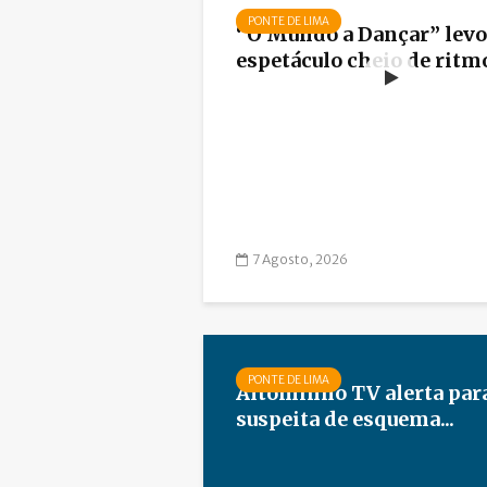
PONTE DE LIMA
“O Mundo a Dançar” lev
espetáculo cheio de ritmo 
7 Agosto, 2026
PONTE DE LIMA
Altominho TV alerta par
suspeita de esquema...