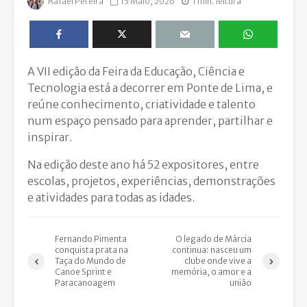
Rafael Pereira
15 Maio, 2026
1 min. leitura
A VII edição da Feira da Educação, Ciência e
Tecnologia está a decorrer em Ponte de Lima, e
reúne conhecimento, criatividade e talento
num espaço pensado para aprender, partilhar e
inspirar.
Na edição deste ano há 52 expositores, entre
escolas, projetos, experiências, demonstrações
e atividades para todas as idades.
Fernando Pimenta
O legado de Márcia
conquista prata na
continua: nasceu um
Taça do Mundo de
clube onde vive a
Canoe Sprint e
memória, o amor e a
Paracanoagem
união