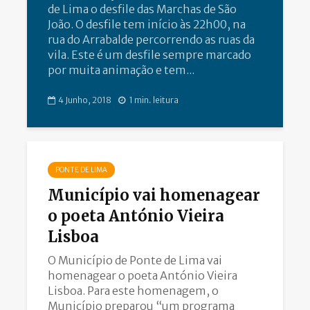
de Lima o desfile das Marchas de São
João. O desfile tem início às 22h00, na
rua do Arrabalde percorrendo as ruas da
vila. Este é um desfile sempre marcado
por muita animação e tem...
4 Junho, 2018
1 min. leitura
PONTE DE LIMA
Município vai homenagear
o poeta António Vieira
Lisboa
O Município de Ponte de Lima vai
homenagear o poeta António Vieira
Lisboa. Para este homenagem, o
Município preparou “um programa