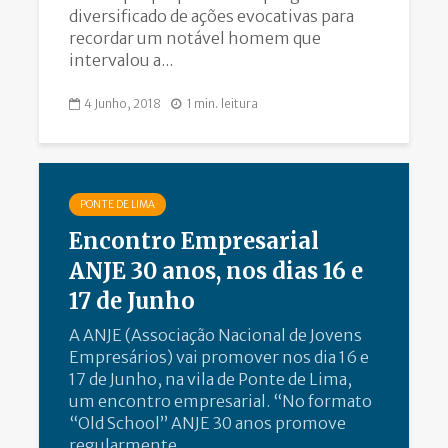
diversificado de ações evocativas para
recordar um notável homem que
intervalou a...
4 Junho, 2018
1 min. leitura
PONTE DE LIMA
Encontro Empresarial
ANJE 30 anos, nos dias 16 e
17 de Junho
A ANJE (Associação Nacional de Jovens
Empresários) vai promover nos dia 16 e
17 de Junho, na vila de Ponte de Lima,
um encontro empresarial. “No formato
“Old School” ANJE 30 anos promove
regularmente...