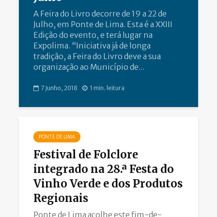
A Feira do Livro decorre de 19 a 22 de
Julho, em Ponte de Lima. Esta é a XXIII
Edição do evento, e terá lugar na
Expolima. “Iniciativa já de longa
tradição, a Feira do Livro deve a sua
organização ao Município de...
7 Junho, 2018
1 min. leitura
PONTE DE LIMA
Festival de Folclore
integrado na 28.ª Festa do
Vinho Verde e dos Produtos
Regionais
Ponte de Lima acolhe este fim-de-