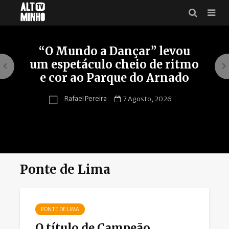
Bordalo II explica obra
polémica: “Quero chamar à
atenção quanto aos nossos
hábitos extremamente
consumistas”
Cesar Lopes
6 Agosto, 2026
Ponte de Lima
PONTE DE LIMA
O título de Campeão