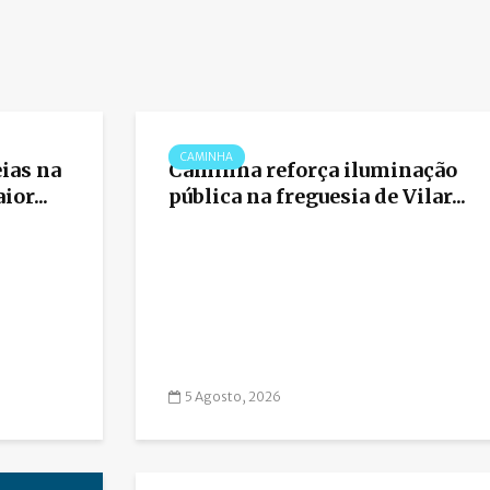
CAMINHA
eias na
Caminha reforça iluminação
or...
pública na freguesia de Vilar...
5 Agosto, 2026