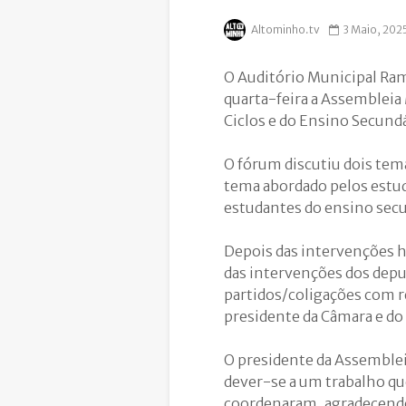
Altominho.tv
3 Maio, 202
O Auditório Municipal Ramo
quarta-feira a Assembleia
Ciclos e do Ensino Secundá
O fórum discutiu dois tema
tema abordado pelos estud
estudantes do ensino secu
Depois das intervenções ho
das intervenções dos depu
partidos/coligações com 
presidente da Câmara e do
O presidente da Assemblei
dever-se a um trabalho qu
coordenaram, agradecendo