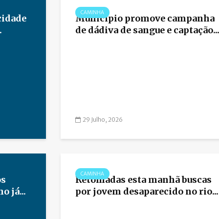
CAMINHA
cidade
Município promove campanha
.
de dádiva de sangue e captação..
29 Julho, 2026
CAMINHA
os
Retomadas esta manhã buscas
 já...
por jovem desaparecido no rio...