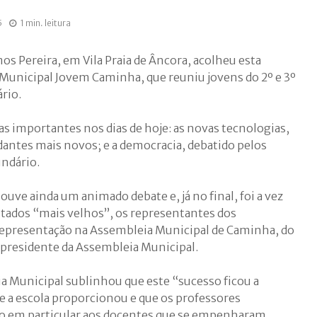
5
1 min. leitura
s Pereira, em Vila Praia de Âncora, acolheu esta
 Municipal Jovem Caminha, que reuniu jovens do 2º e 3º
rio.
s importantes nos dias de hoje: as novas tecnologias,
antes mais novos; e a democracia, debatido pelos
ndário.
uve ainda um animado debate e, já no final, foi a vez
tados “mais velhos”, os representantes dos
representação na Assembleia Municipal de Caminha, do
 presidente da Assembleia Municipal.
a Municipal sublinhou que este “sucesso ficou a
e a escola proporcionou e que os professores
 em particular aos docentes que se empenharam