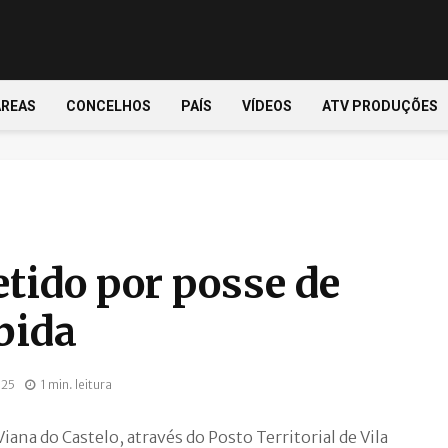
ÁREAS
CONCELHOS
PAÍS
VÍDEOS
ATV PRODUÇÕES
ido por posse de
bida
025
1 min. leitura
iana do Castelo, através do Posto Territorial de Vila