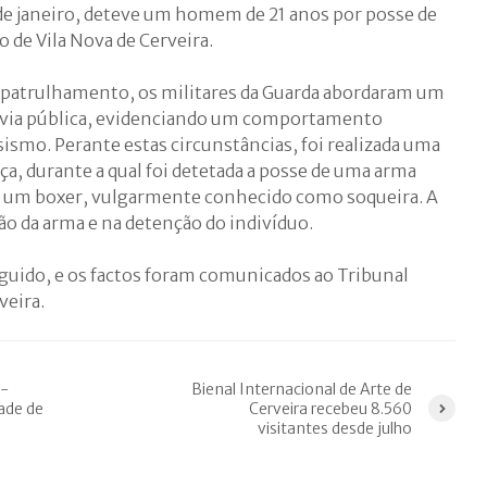
 de janeiro, deteve um homem de 21 anos por posse de
 de Vila Nova de Cerveira.
 patrulhamento, os militares da Guarda abordaram um
a via pública, evidenciando um comportamento
sismo. Perante estas circunstâncias, foi realizada uma
ça, durante a qual foi detetada a posse de uma arma
 um boxer, vulgarmente conhecido como soqueira. A
o da arma e na detenção do indivíduo.
rguido, e os factos foram comunicados ao Tribunal
veira.
a-
Bienal Internacional de Arte de
ade de
Cerveira recebeu 8.560
visitantes desde julho