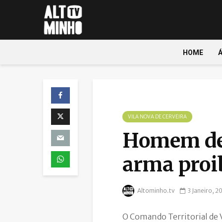
HOME
VILA NOVA DE CERVEIRA
Homem det
arma proi
Altominho.tv
3 Janeiro, 2
O Comando Territorial de V