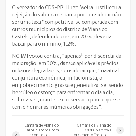
O vereador do CDS-PP, Hugo Meira, justificou a
rejeição do valor da derrama por considerar não
ser uma taxa “competitiva, se comparada com
outros municípios do distrito de Viana do
Castelo, defendendo que, em 2024, deveria
baixar para o mínimo, 1,2%.
NO IMI votou contra, “apenas” por discordar da
majoração, em 30%, da taxa aplicável a prédios
urbanos degradados, considerar que, “na atual
conjuntura económica, inflacionista, o
empobrecimento grassa e generaliza-se, sendo
hercúleo o esforço para enfrentar o dia a dia,
sobreviver, manter e conservar o pouco que se
tem e honrar as inúmeras obrigações”.
Câmara de Viana do
Câmara de Viana do
Castelo acorda com
Castelo aprova
RTP compra da
orçamento “recorde”