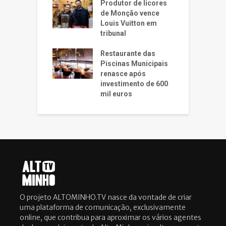
Produtor de licores
de Monção vence
Louis Vuitton em
tribunal
Restaurante das
Piscinas Municipais
renasce após
investimento de 600
mil euros
O projeto ALTOMINHO.TV nasce da vontade de criar
uma plataforma de comunicação, exclusivamente
online, que contribua para aproximar os vários agentes